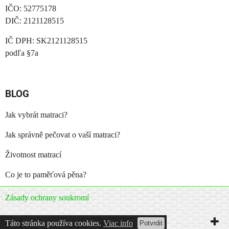
IČO: 52775178
DIČ: 2121128515
IČ DPH: SK2121128515
podľa §7a
BLOG
Jak vybrát matraci?
Jak správně pečovat o vaší matraci?
Životnost matrací
Co je to paměťová pěna?
Zásady ochrany soukromí
Vytvořeno systémem:
ByznysWeb.cz
Táto stránka používa cookies.
Viac info
Potvrdit