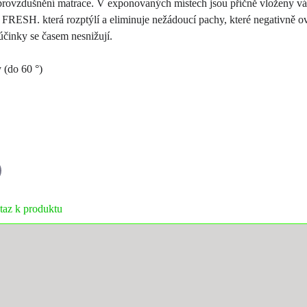
a provzdušnění matrace. V exponovaných místech jsou příčně vloženy vá
RESH. která rozptýlí a eliminuje nežádoucí pachy, které negativně ovli
 účinky se časem nesnižují.
 (do 60 °)
il
taz k produktu