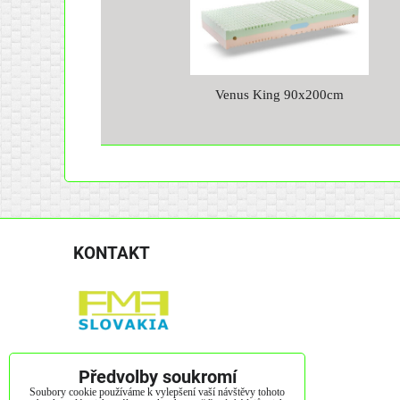
Venus King 90x200cm
KONTAKT
Kendice 423
Předvolby soukromí
082 01 Kendice
Soubory cookie používáme k vylepšení vaší návštěvy tohoto