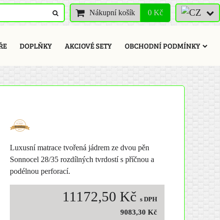
Nákupní košík
0 Kč
ŘE
DOPLŇKY
AKCIOVÉ SETY
OBCHODNÍ PODMÍNKY
Luxusní matrace tvořená jádrem ze dvou pěn
Sonnocel 28/35 rozdílných tvrdostí s příčnou a
podélnou perforací.
11172,50 Kč
s DPH
9083,30 Kč