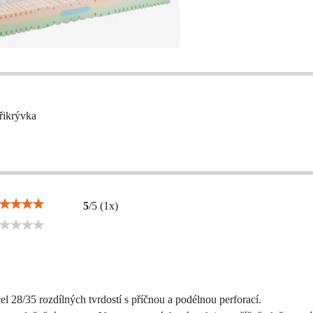
řikrývka
5
/
5
(
1
x)
 28/35 rozdílných tvrdostí s příčnou a podélnou perforací.