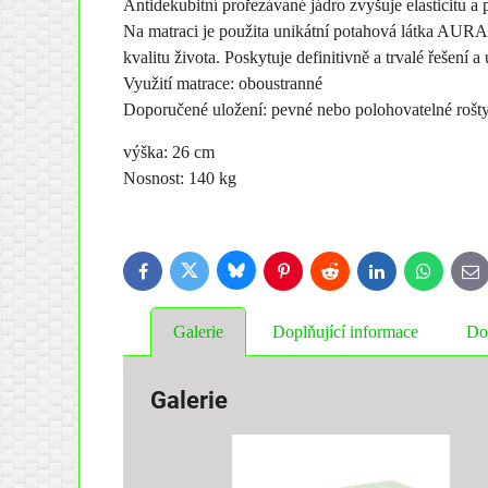
Antidekubitní prořezávané jádro zvyšuje elasticitu 
Na matraci je použita unikátní potahová látka AURA F
kvalitu života. Poskytuje definitivně a trvalé řešení a
Využití matrace: oboustranné
Doporučené uložení: pevné nebo polohovatelné rošty
výška: 26 cm
Nosnost: 140 kg
Bluesky
Twitter
Facebook
Pinterest
Reddit
LinkedIn
WhatsApp
E-
ma
Galerie
Doplňující informace
Do
Galerie