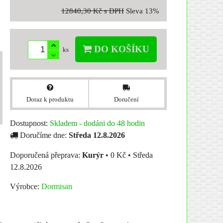
12840,30 Kč
s DPH
Sleva
13%
DO KOŠÍKU
ks
Dotaz k produktu
Doručení
Dostupnost:
Skladem - dodáni do 48 hodin
Doručíme dne:
Středa
12.8.2026
Kurýr
•
0 Kč
•
Středa
12.8.2026
Výrobce:
Dormisan