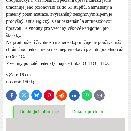
ortopedickými vlastnostmi. Speciální úprava zářezů jádra
umožňuje jeho polohování až do 60 stupňů. Snímatelný a
pratelný potah matrace, zvýrazněný designovým zipem je
prodyšný, antialergický, s antibakteriální a antiroztočovou
úpravou. Je vhodný pro všechny věkové kategorie i pro
školáky.
Na prodloužení životnosti matrace doporučujeme používat náš
chránič na matraci nebo naši nepremokavú plachtu pratelnou až
do 90 ° C.
Všechny použité materiály mají certifikát OEKO - TEX.
výška: 18 cm
nosnost: 150 kg
Bluesky
Twitter
Facebook
Pinterest
Reddit
LinkedIn
WhatsApp
E-
mail
Doplňující informace
Dotaz k produktu