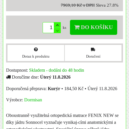
7969,10 Kč
s DPH
Sleva
27.8%
DO KOŠÍKU
ks
Dotaz k produktu
Doručení
Dostupnost:
Skladem - dodáni do 48 hodin
Doručíme dne:
Úterý
11.8.2026
Kurýr
•
184,50 Kč
•
Úterý
11.8.2026
Výrobce:
Dormisan
Oboustranně využitelná ortopedická matrace FENIX NEW se
díky jádru Sonnocel vyznačuje vynikaj-cími anatomickými a