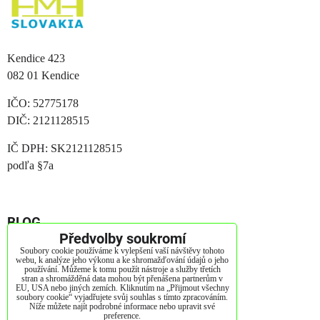
Kendice 423
082 01 Kendice
IČO: 52775178
DIČ: 2121128515
IČ DPH: SK2121128515
podľa §7a
BLOG
Předvolby soukromí
Soubory cookie používáme k vylepšení vaší návštěvy tohoto
Jak vybrát matraci?
webu, k analýze jeho výkonu a ke shromažďování údajů o jeho
používání. Můžeme k tomu použít nástroje a služby třetích
stran a shromážděná data mohou být přenášena partnerům v
Jak správně pečovat o vaší matraci?
EU, USA nebo jiných zemích. Kliknutím na „Přijmout všechny
soubory cookie“ vyjadřujete svůj souhlas s tímto zpracováním.
Níže můžete najít podrobné informace nebo upravit své
Životnost matrací
preference.