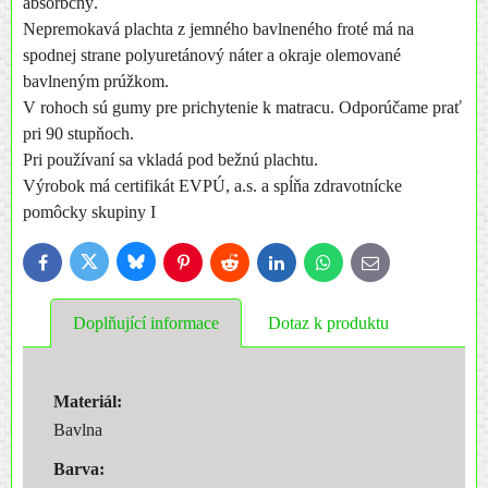
absorbčný.
Nepremokavá plachta z jemného bavlneného froté má na
spodnej strane polyuretánový náter a okraje olemované
bavlneným prúžkom.
V rohoch sú gumy pre prichytenie k matracu. Odporúčame prať
pri 90 stupňoch.
Pri používaní sa vkladá pod bežnú plachtu.
Výrobok má certifikát EVPÚ, a.s. a spĺňa zdravotnícke
pomôcky skupiny I
Bluesky
Twitter
Facebook
Pinterest
Reddit
LinkedIn
WhatsApp
E-
mail
Doplňující informace
Dotaz k produktu
Materiál:
Bavlna
Barva: