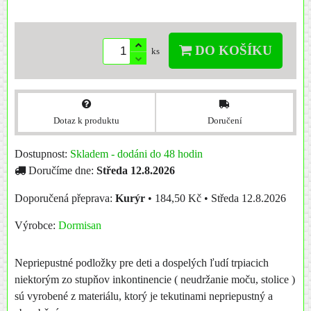
DO KOŠÍKU
ks
Dotaz k produktu
Doručení
Dostupnost:
Skladem - dodáni do 48 hodin
Doručíme dne:
Středa
12.8.2026
Kurýr
•
184,50 Kč
•
Středa
12.8.2026
Výrobce:
Dormisan
Nepriepustné podložky pre deti a dospelých ľudí trpiacich
niektorým zo stupňov inkontinencie ( neudržanie moču, stolice )
sú vyrobené z materiálu, ktorý je tekutinami nepriepustný a