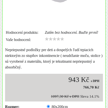
Hodnocení produktu:
Zatím bez hodnocení. Buďte první!
Vaše hodnocení:
Nepriepustné podložky pre deti a dospelých ľudí trpiacich
niektorým zo stupňov inkontinencie ( neudržanie moču, stolice )
sú vyrobené z materiálu, ktorý je tekutinami nepriepustný a
absorbčný.
943 Kč
s DPH
766,70 Kč
1097,30 Kč
s DPH
Sleva
14.1%
Rozmer:
80x200cm