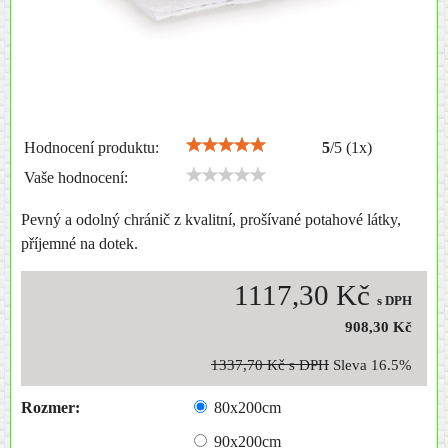
Hodnocení produktu:
5
/
5
(
1
x)
Vaše hodnocení:
Pevný a odolný chránič z kvalitní, prošívané potahové látky,
příjemné na dotek.
1117,30 Kč
s DPH
908,30 Kč
1337,70 Kč
s DPH
Sleva
16.5%
Rozmer:
80x200cm
90x200cm