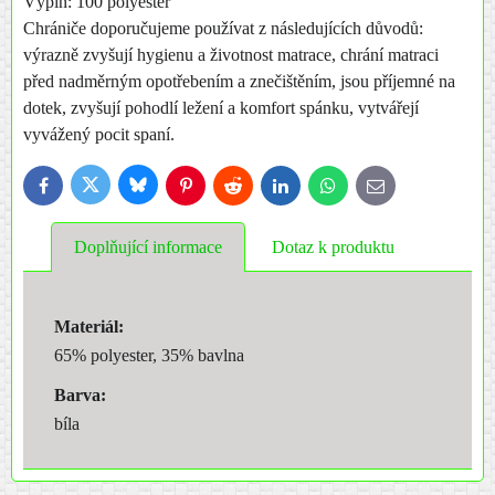
Výplň: 100 polyester
Chrániče doporučujeme používat z následujících důvodů:
výrazně zvyšují hygienu a životnost matrace, chrání matraci
před nadměrným opotřebením a znečištěním, jsou příjemné na
dotek, zvyšují pohodlí ležení a komfort spánku, vytvářejí
vyvážený pocit spaní.
Bluesky
Twitter
Facebook
Pinterest
Reddit
LinkedIn
WhatsApp
E-
mail
Doplňující informace
Dotaz k produktu
Materiál:
65% polyester, 35% bavlna
Barva:
bíla