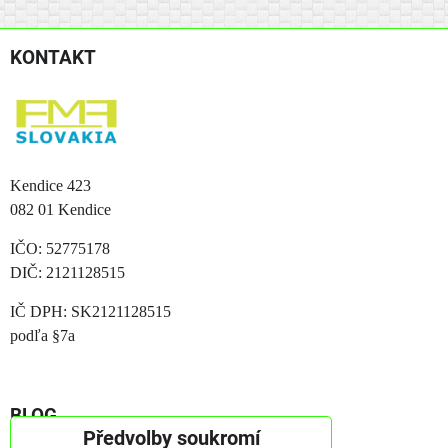
KONTAKT
Kendice 423
082 01 Kendice
IČO: 52775178
DIČ: 2121128515
IČ DPH: SK2121128515
podľa §7a
BLOG
Předvolby soukromí