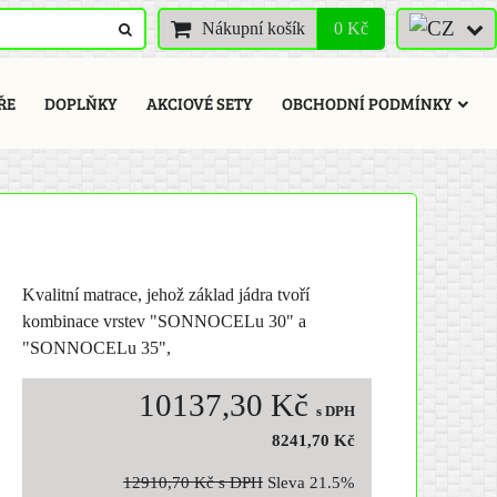
Nákupní košík
0 Kč
ŘE
DOPLŇKY
AKCIOVÉ SETY
OBCHODNÍ PODMÍNKY
Kvalitní matrace, jehož základ jádra tvoří
kombinace vrstev "SONNOCELu 30" a
"SONNOCELu 35",
10137,30 Kč
s DPH
8241,70 Kč
12910,70 Kč
s DPH
Sleva
21.5%