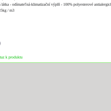
á látka - odímateľná-klimatizační výplň - 100% polyesterové antialergi
 35kg / m3
il
taz k produktu