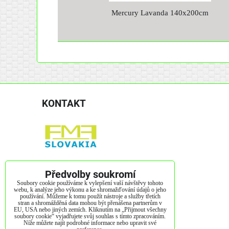
Mercury Lavanda 140x200cm
KONTAKT
Kendice 423
Předvolby soukromí
082 01 Kendice
Soubory cookie používáme k vylepšení vaší návštěvy tohoto
webu, k analýze jeho výkonu a ke shromažďování údajů o jeho
používání. Můžeme k tomu použít nástroje a služby třetích
IČO: 52775178
stran a shromážděná data mohou být přenášena partnerům v
EU, USA nebo jiných zemích. Kliknutím na „Přijmout všechny
DIČ: 2121128515
soubory cookie“ vyjadřujete svůj souhlas s tímto zpracováním.
Níže můžete najít podrobné informace nebo upravit své