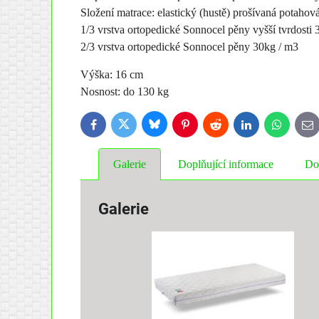
Složení matrace: elastický (hustě) prošívaná potahov
1/3 vrstva ortopedické Sonnocel pěny vyšší tvrdosti
2/3 vrstva ortopedické Sonnocel pěny 30kg / m3
Výška: 16 cm
Nosnost: do 130 kg
Bluesky
Twitter
Facebook
Pinterest
Reddit
LinkedIn
WhatsApp
E-
ma
Galerie
Doplňující informace
Do
Galerie