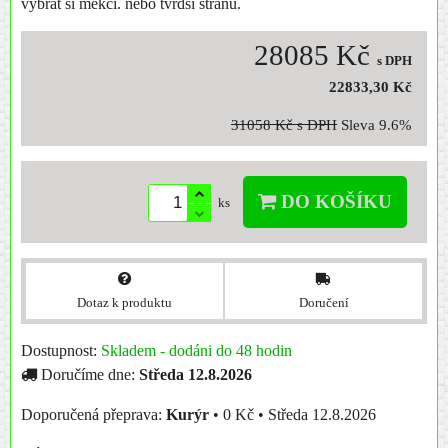
vybrat si měkčí. nebo tvrdší stranu.
28085 Kč
s DPH
22833,30 Kč
31058 Kč
s DPH
Sleva
9.6%
DO KOŠÍKU
ks
Dotaz k produktu
Doručení
Dostupnost:
Skladem - dodáni do 48 hodin
Doručíme dne:
Středa
12.8.2026
Kurýr
•
0 Kč
•
Středa
12.8.2026