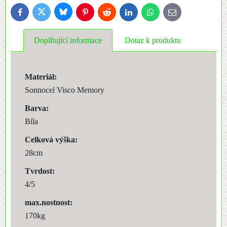
Bluesky
Twitter
Facebook
Pinterest
Reddit
LinkedIn
WhatsApp
E-
mail
Doplňující informace
Dotaz k produktu
Materiál:
Sonnocel Visco Memory
Barva:
Bíla
Celková výška:
28cm
Tvrdost:
4/5
max.nostnost:
170kg