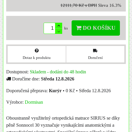
12111,70 Kč
s DPH
Sleva
16.3%
DO KOŠÍKU
ks
Dotaz k produktu
Doručení
Dostupnost:
Skladem - dodáni do 48 hodin
Doručíme dne:
Středa
12.8.2026
Kurýr
•
0 Kč
•
Středa
12.8.2026
Výrobce:
Dormisan
Oboustranně využitelný ortopedická matrace SIRIUS se díky
pěně Sonnocel 30 vyznačuje vynikajícími anatomickými a