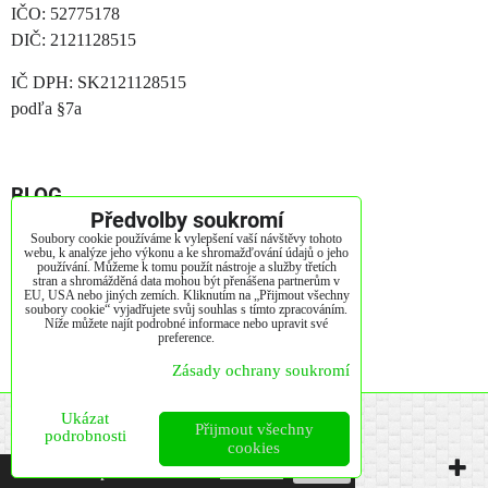
IČO: 52775178
DIČ: 2121128515
IČ DPH: SK2121128515
podľa §7a
BLOG
Předvolby soukromí
Jak vybrát matraci?
Soubory cookie používáme k vylepšení vaší návštěvy tohoto
webu, k analýze jeho výkonu a ke shromažďování údajů o jeho
používání. Můžeme k tomu použít nástroje a služby třetích
Jak správně pečovat o vaší matraci?
stran a shromážděná data mohou být přenášena partnerům v
EU, USA nebo jiných zemích. Kliknutím na „Přijmout všechny
soubory cookie“ vyjadřujete svůj souhlas s tímto zpracováním.
Životnost matrací
Níže můžete najít podrobné informace nebo upravit své
preference.
Co je to paměťová pěna?
Zásady ochrany soukromí
Předvolby soukromí
Zásady ochrany soukromí
Ukázat
Přijmout všechny
podrobnosti
cookies
Vytvořeno systémem:
ByznysWeb.cz
Táto stránka používa cookies.
Viac info
Potvrdit