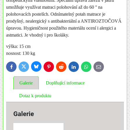
ortopedickými vlastnostmi. Speciální úprava zářezů v jádru
umožňuje využívat matraci polohování až do 60 ° na
polohovacích postelích. Odnímatelný potah matrace je
prodyšný, nealergický s antibakteriální a ANTIROZTOČOVÁ
úpravou. Hygieničnost použitého materiálu ocení i alergici a
astmatici. Je vhodný i pro školáky.
výška: 15 cm
nosnost: 130 kg
Bluesky
Twitter
Facebook
Pinterest
Reddit
LinkedIn
WhatsApp
E-
mail
Galerie
Doplňující informace
Dotaz k produktu
Galerie