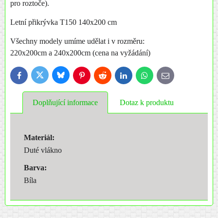
pro roztoče).
Letní přikrývka T150 140x200 cm
Všechny modely umíme udělat i v rozměru:
220x200cm a 240x200cm (cena na vyžádání)
Bluesky
Twitter
Facebook
Pinterest
Reddit
LinkedIn
WhatsApp
E-
mail
Doplňující informace
Dotaz k produktu
Materiál:
Duté vlákno
Barva:
Bíla