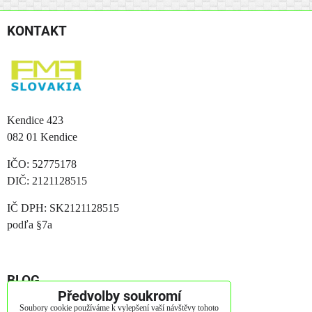
KONTAKT
Kendice 423
082 01 Kendice
IČO: 52775178
DIČ: 2121128515
IČ DPH: SK2121128515
podľa §7a
BLOG
Předvolby soukromí
Jak vybrát matraci?
Soubory cookie používáme k vylepšení vaší návštěvy tohoto