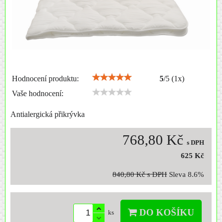
Hodnocení produktu:
5
/
5
(
1
x)
Vaše hodnocení:
Antialergická přikrývka
768,80 Kč
s DPH
625 Kč
840,80 Kč
s DPH
Sleva
8.6%
DO KOŠÍKU
ks