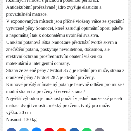
rozdílných tvrdostí s příčnou a podélnou perforací.
Antidekubitní prořezávané jádro zvyšuje elasticitu a
provzdušnění matrace.
V exponovaných místech jsou příčně vloženy válce ze speciální
vytvrzené pěny Sonnocel, které zaručují optimální oporu páteře
a napomáhají tak k dokonalému uvolnění svalstva.
Unikátní potahová látka NanoCare předchází tvorbě skvrn a
znečištění potahu, poskytuje neviditelnou, dočasnou, ale
efektivní ochranu prostřednictvím obalení vláken do
molekulární a inteligentní ochrany.
Strana ze zelené pěny / tvrdost 35 /, je ideální pro muže, strana z
oranžové pěny / tvrdost 28 /, je ideální pro ženy.
Kruhově prošitý snímatelný potah je barevně odlišen pro muže /
modrá strana / a pro ženy / červená strana /
Největší výhodou je možnost použití v jedné manželské posteli
matraci dvojí tvrdosti - měkký pro ženu, tvrdý pro muže.
výška: 20 cm
Nosnost: 130 kg