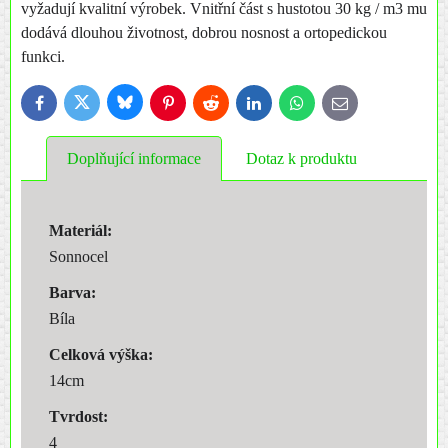
vyžadují kvalitní výrobek. Vnitřní část s hustotou 30 kg / m3 mu
dodává dlouhou životnost, dobrou nosnost a ortopedickou
funkci.
Bluesky
Twitter
Facebook
Pinterest
Reddit
LinkedIn
WhatsApp
E-
mail
Doplňující informace
Dotaz k produktu
Materiál:
Sonnocel
Barva:
Bíla
Celková výška:
14cm
Tvrdost:
4