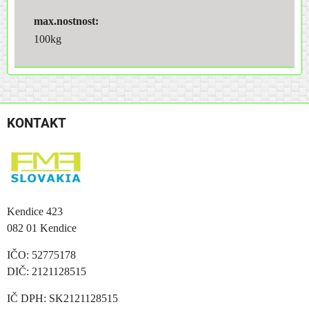
max.nostnost:
100kg
KONTAKT
Kendice 423
082 01 Kendice
IČO: 52775178
DIČ: 2121128515
IČ DPH: SK2121128515