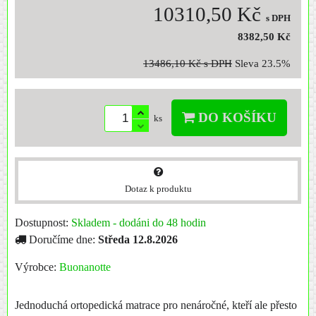
10310,50 Kč
s DPH
8382,50 Kč
13486,10 Kč
s DPH
Sleva
23.5%
DO KOŠÍKU
ks
Dotaz k produktu
Dostupnost:
Skladem - dodáni do 48 hodin
Doručíme dne:
Středa
12.8.2026
Výrobce:
Buonanotte
Jednoduchá ortopedická matrace pro nenáročné, kteří ale přesto