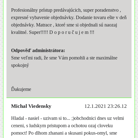
Profesionálny prístup predávajúcich, super poradenstvo ,
expresné vybavenie objednávky. Dodanie tovaru ešte v deň
objednávky. Matrace , ktoré sme si objednali sú naozaj
kvalitné. Super!!!!! D o p o r u č u j e m !!!
Odpověď administrátora:
Sme veľmi radi, že sme Vám pomohli a ste maximálne
spokojný
Ďakujeme
Michal Viedensky
12.1.2021 23:26.12
Hladal - nasiel - uzivam si to... ;)obchodnici dnes uz velmi
ceneni, s ludskym pristupom a ochotou ozaj cloveku
pomoct! Po dlhom zhanani a skusani pokus-omyl, sme