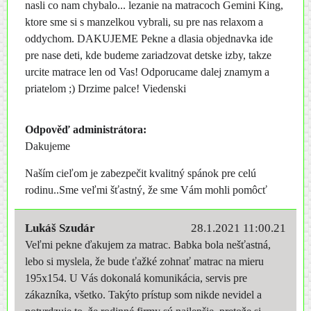
nasli co nam chybalo... lezanie na matracoch Gemini King,
ktore sme si s manzelkou vybrali, su pre nas relaxom a
oddychom. DAKUJEME Pekne a dlasia objednavka ide
pre nase deti, kde budeme zariadzovat detske izby, takze
urcite matrace len od Vas! Odporucame dalej znamym a
priatelom ;) Drzime palce! Viedenski
Odpověď administrátora:
Dakujeme
Naším cieľom je zabezpečit kvalitný spánok pre celú
rodinu..Sme veľmi šťastný, že sme Vám mohli pomôcť
Lukáš Szudár
28.1.2021 11:00.21
Veľmi pekne ďakujem za matrac. Babka bola nešťastná,
lebo si myslela, že bude ťažké zohnať matrac na mieru
195x154. U Vás dokonalá komunikácia, servis pre
zákazníka, všetko. Takýto prístup som nikde nevidel a