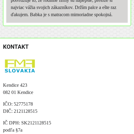
potvrdzuje to, že rodinné firmy sú najlepšie, pretože si
najviac vážia svojich zákazníkov. Držím palce a ešte raz
ďakujem. Babka je s matracom mimoriadne spokojná.
KONTAKT
Kendice 423
082 01 Kendice
IČO: 52775178
DIČ: 2121128515
IČ DPH: SK2121128515
podľa §7a